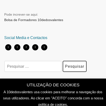
Pode increver-se aqui:
Bolsa de Formadores 10dedosvalentes
Social Media e Contactos
Política de Privacidade
UTILIZAÇÃO DE COOKIES
A 10dedosvalentes usa cookies para melhorar a navegação dos
seus utilizadores. Ao clicar em "ACEITO" concorda com a nossa
política de cookies.
Copyright © 10dedosvalentes | Todos os direitos reservados | 2011-2026